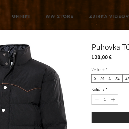
URNIKI
WW STORE
ZBIRKA VIDEOV
Puhovka 
Price
120,00 €
Velikost
*
S
M
L
XL
X
Količina
*