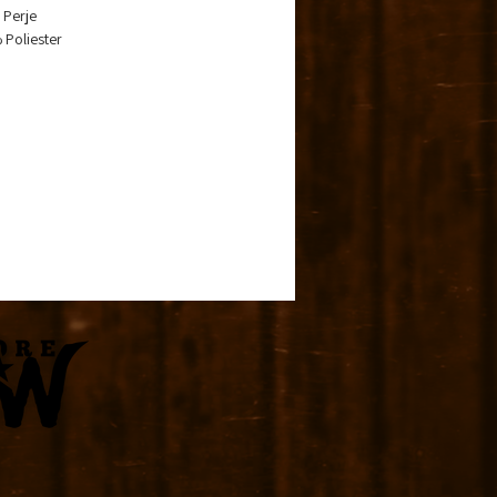
 Perje
 Poliester