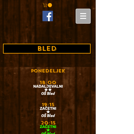
BLED
PONEDELJEK
18:00
NADALJEVALNI
★★
OŠ Bled
19:15
ZAČETNI
★
OŠ Bled
20:15
ZAČETNI
★
OŠ Bled