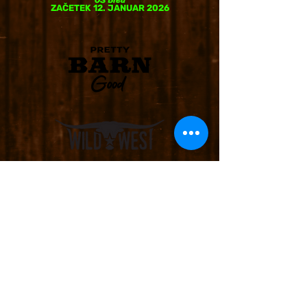
ZAČETEK 12. JANUAR 2026
info@wild-west.si
Plesna šola WILD WEST d.o.o.
Osredek 25, 1314 Rob