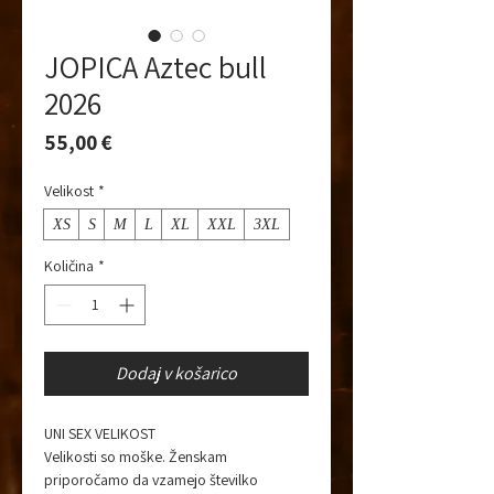
JOPICA Aztec bull
2026
Price
55,00 €
Velikost
*
XS
S
M
L
XL
XXL
3XL
Količina
*
Dodaj v košarico
UNI SEX VELIKOST
Velikosti so moške. Ženskam
priporočamo da vzamejo številko