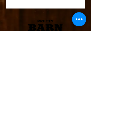
manjšega kot običajno.
info@wild-west.si
Plesna šola WILD WEST d.o.o.
Osredek 25, 1314 Rob